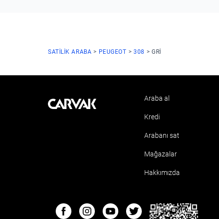
SATILIK ARABA
PEUGEOT
308
GRI
Araba al
Kavak
Kredi
Arabanı sat
Mağazalar
Hakkımızda
ETBIS
Facebook
Instagram
Youtube
Twitter