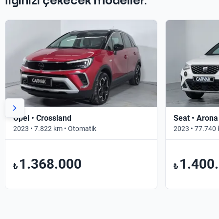
İlginizi çekecek modeller.
Opel • Crossland
Seat • Arona
2023 • 7.822 km • Otomatik
2023 • 77.740 
1.368.000
1.400
₺
₺