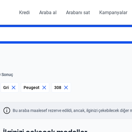
Kredi
Araba al
Arabanı sat
Kampanyalar
0 Sonuç
Gri
Peugeot
308
Bu araba maalesef rezerve edildi, ancak, ilginizi çekebilecek diğer 