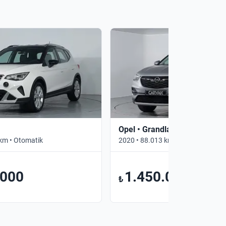
Opel • Grandland X
km • Otomatik
2020 • 88.013 km • Otomatik
.000
1.450.000
₺