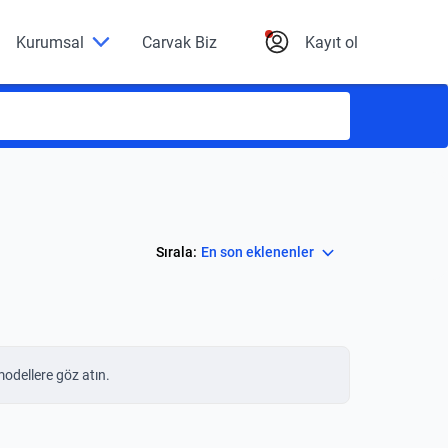
Kurumsal
Carvak Biz
Kayıt ol
Select
Sırala:
En son eklenenler
modellere göz atın.