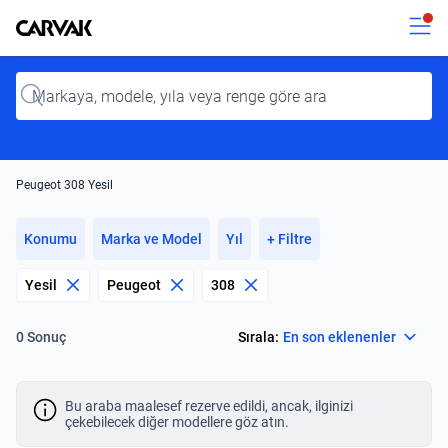
Kavak
Kavak
Input
Peugeot 308 Yesil
Konumu
Marka ve Model
Yıl
+ Filtre
Yesil
Peugeot
308
Select
Sırala:
En son eklenenler
0 Sonuç
Bu araba maalesef rezerve edildi, ancak, ilginizi
çekebilecek diğer modellere göz atın.