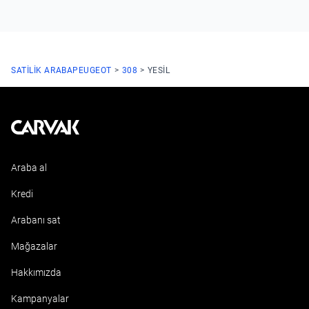
SATILIK ARABA
PEUGEOT
308
YESIL
Kavak
Araba al
Kredi
Arabanı sat
Mağazalar
Hakkımızda
Kampanyalar