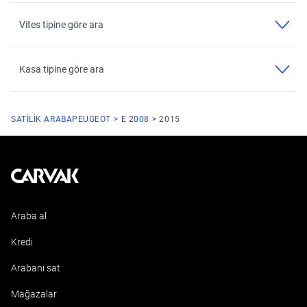
Vites tipine göre ara
Kasa tipine göre ara
SATILIK ARABA
PEUGEOT
E 2008
2015
Kavak
Araba al
Kredi
Arabanı sat
Mağazalar