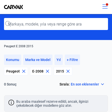
Kavak
Kavak
Input
Peugeot E 2008 2015
Konumu
Marka ve Model
Yıl
+ Filtre
Peugeot
E-2008
2015
Select
Sırala:
En son eklenenler
0 Sonuç
Bu araba maalesef rezerve edildi, ancak, ilginizi
çekebilecek diğer modellere göz atın.