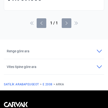
1
/
1
Renge göre ara
Vites tipine göre ara
SATILIK ARABA
PEUGEOT
E 2008
ARKA
Kavak