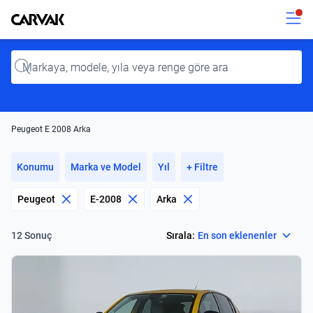
Kavak
Kavak
Input
Peugeot E 2008 Arka
Konumu
Marka ve Model
Yıl
+ Filtre
Peugeot
E-2008
Arka
Select
Sırala:
En son eklenenler
12 Sonuç