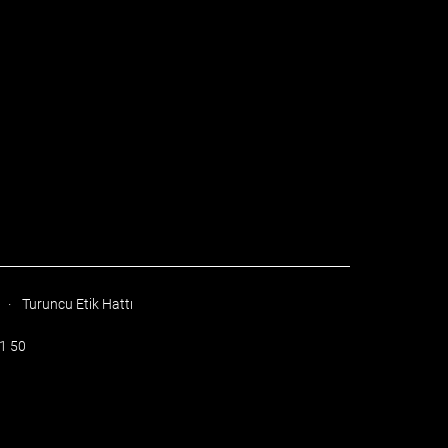
·
Turuncu Etik Hattı
51 50