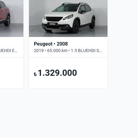
Peugeot • 2008
2022 • 40.093 km • 1.5 BLUEHDI EAT8 ALLURE • Otomatik
2019 • 65.000 km • 1.5 BLUEHDI SS EAT6 GT LINE • Otomatik
1.329.000
₺