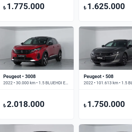
1.775.000
1.625.000
₺
₺
Peugeot • 3008
Peugeot • 508
2022 • 30.000 km • 1.5 BLUEHDI EAT8 ALLURE • Otomatik
2.018.000
1.750.000
₺
₺