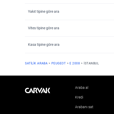
Yakıt tipine göre ara
Vites tipine göre ara
Kasa tipine göre ara
SATILIK ARABA
PEUGEOT
E 2008
ISTANBUL
Araba al
Kavak
Kredi
Arabanı sat