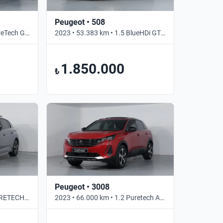
Peugeot • 508
2021 • 49.699 km • 1.2 PureTech GT • Otomatik
2023 • 53.383 km • 1.5 BlueHDi GT • Otomatik
1.850.000
₺
Peugeot • 3008
2023 • 66.743 km • 1.2 PURETECH GT • Otomatik
2023 • 66.000 km • 1.2 Puretech Active Prime • Otomatik