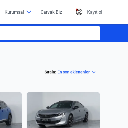
Kurumsal
Carvak Biz
Kayıt ol
Select
Sırala:
En son eklenenler