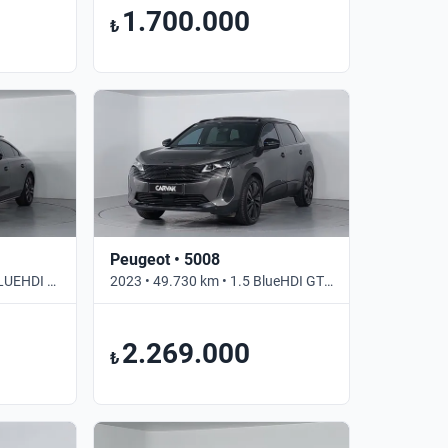
1.700.000
₺
Peugeot • 5008
2022 • 101.613 km • 1.5 BLUEHDI EAT8 GT SELECTION • Otomatik
2023 • 49.730 km • 1.5 BlueHDI GT • Otomatik
2.269.000
₺