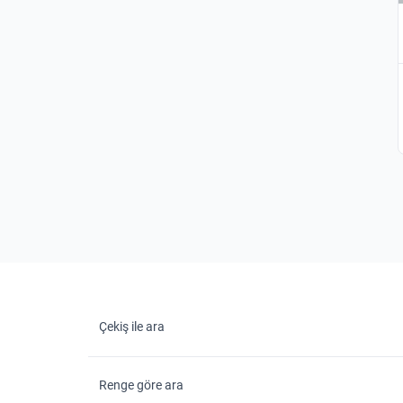
Çekiş ile ara
Renge göre ara