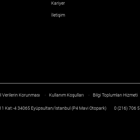
Kariyer
İletişim
l Verilerin Korunması
·
Kullanım Koşulları
·
Bilgi Toplumları Hizmeti
:11 Kat:-4 34065 Eyüpsultan/İstanbul (P4 Mavi Otopark)
0 (216) 706 