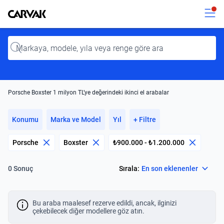
Kavak
Kavak
Input
Porsche Boxster 1 milyon TL’ye değerindeki ikinci el arabalar
Konumu
Marka ve Model
Yıl
+ Filtre
Porsche
Boxster
₺900.000 - ₺1.200.000
Select
Sırala:
En son eklenenler
0 Sonuç
Bu araba maalesef rezerve edildi, ancak, ilginizi
çekebilecek diğer modellere göz atın.