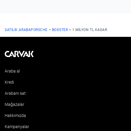
SATILIK ARABA
PORSCHE
BOXSTER
1 MILYON TL KADAR
Kavak
Araba al
Kredi
Arabanı sat
Mağazalar
Hakkımızda
Kampanyalar