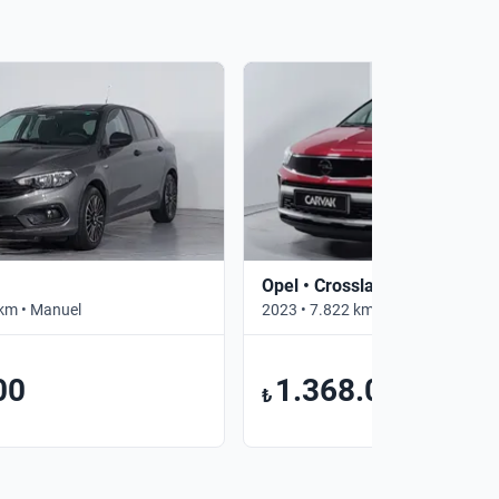
Opel • Crossland
km • Manuel
2023 • 7.822 km • Otomatik
00
1.368.000
₺