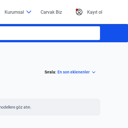
Kurumsal
Carvak Biz
Kayıt ol
Select
Sırala:
En son eklenenler
modellere göz atın.