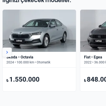
İlginizi çekecek modeller.
Skoda • Octavia
Fiat • Egea
2024 • 100.000 km • Otomatik
2022 • 36.000 
1.550.000
848.0
₺
₺