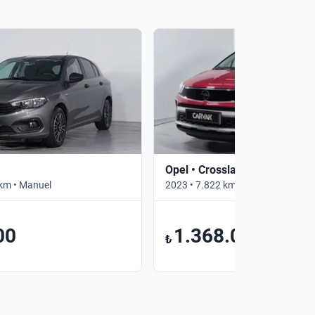
Opel • Crossland
km • Manuel
2023 • 7.822 km • Otomatik
00
1.368.000
₺