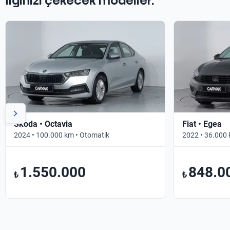
İlginizi çekecek modeller.
Skoda • Octavia
Fiat • Egea
2024 • 100.000 km • Otomatik
2022 • 36.000 
1.550.000
848.0
₺
₺