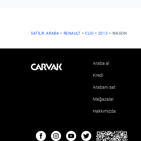
SATILIK ARABA
RENAULT
CLIO
2013
WAGON
Araba al
Kavak
Kredi
Arabanı sat
Mağazalar
Hakkımızda
ETBIS
Facebook
Instagram
Youtube
Twitter