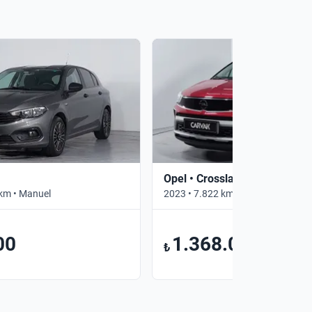
Opel • Crossland
km • Manuel
2023 • 7.822 km • Otomatik
00
1.368.000
₺