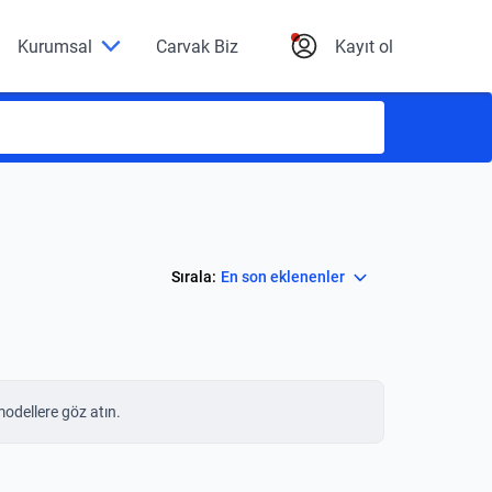
Kurumsal
Carvak Biz
Kayıt ol
Select
Sırala:
En son eklenenler
modellere göz atın.