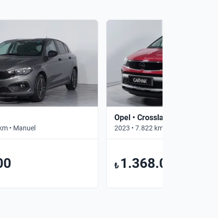
Opel • Crossland
km • Manuel
2023 • 7.822 km • Otomatik
00
1.368.000
₺