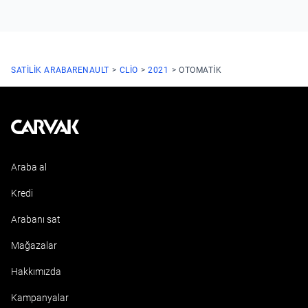
SATILIK ARABA
RENAULT
CLIO
2021
OTOMATIK
Kavak
Araba al
Kredi
Arabanı sat
Mağazalar
Hakkımızda
Kampanyalar