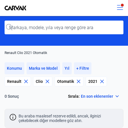
Kavak
Kavak
Input
Renault Clio 2021 Otomatik
Konumu
Marka ve Model
Yıl
+ Filtre
Renault
Clio
Otomatik
2021
Select
Sırala:
En son eklenenler
0 Sonuç
Bu araba maalesef rezerve edildi, ancak, ilginizi
çekebilecek diğer modellere göz atın.