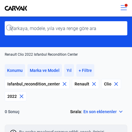
Kavak
Kavak
Input
Renault Clio 2022 Isfanbul Recondition Center
Konumu
Marka ve Model
Yıl
+ Filtre
Isfanbul_recondition_center
Renault
Clio
2022
Select
Sırala:
En son eklenenler
0 Sonuç
Bu araba maalesef rezerve edildi, ancak, ilginizi