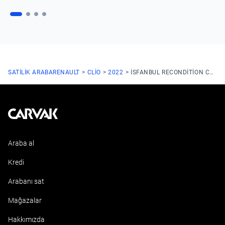
SATILIK ARABA
RENAULT
CLIO
2022
ISFANBUL RECONDITION CENTER
Kavak
Araba al
Kredi
Arabanı sat
Mağazalar
Hakkımızda