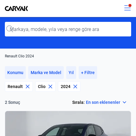
Kavak
Kavak
Input
Renault Clio 2024
Konumu
Marka ve Model
Yıl
+ Filtre
Renault
Clio
2024
Select
Sırala:
En son eklenenler
2 Sonuç