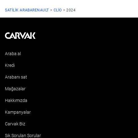
SATILIK ARABA
RENAULT
CLIO
2024
Kavak
Araba al
Kredi
Arabanı sat
Mağazalar
Hakkımızda
Kampanyalar
Carvak Biz
Sık Sorulan Sorular