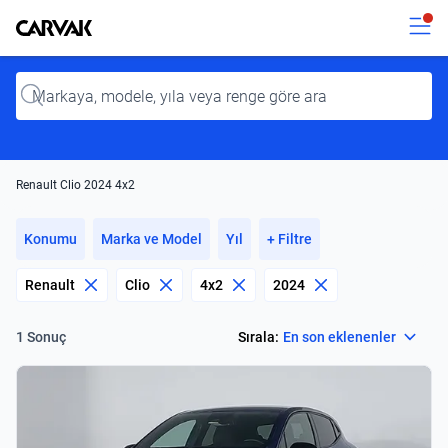
Kavak
Kavak
Input
Renault Clio 2024 4x2
Konumu
Marka ve Model
Yıl
+ Filtre
Renault
Clio
4x2
2024
Select
Sırala:
En son eklenenler
1 Sonuç