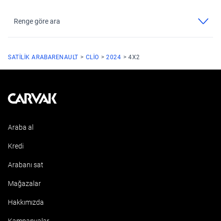
Renge göre ara
SATILIK ARABA
RENAULT
CLIO
2024
4X2
Kavak
Araba al
Kredi
Arabanı sat
Mağazalar
Hakkımızda