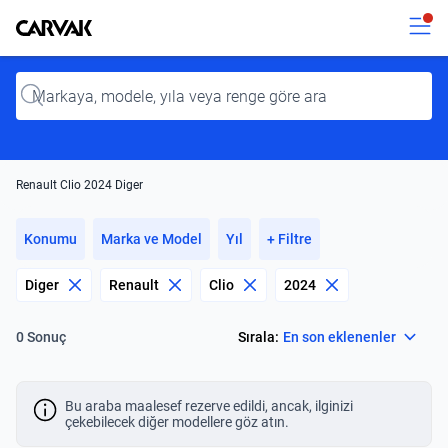
Kavak
Kavak
Input
Renault Clio 2024 Diger
Konumu
Marka ve Model
Yıl
+ Filtre
Diger
Renault
Clio
2024
Select
Sırala:
En son eklenenler
0 Sonuç
Bu araba maalesef rezerve edildi, ancak, ilginizi
çekebilecek diğer modellere göz atın.