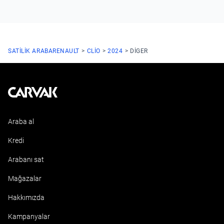
SATILIK ARABA
RENAULT
CLIO
2024
DIGER
Kavak
Araba al
Kredi
Arabanı sat
Mağazalar
Hakkımızda
Kampanyalar