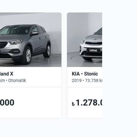
land X
KIA • Stonic
km • Otomatik
2019 • 73.758 km • Otomatik
.000
1.278.000
₺