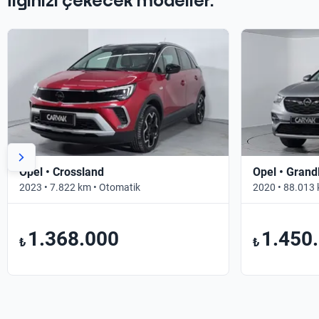
İlginizi çekecek modeller.
Opel • Crossland
Opel • Grand
2023 • 7.822 km • Otomatik
2020 • 88.013 
1.368.000
1.450
₺
₺