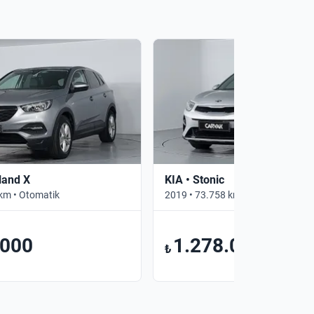
land X
KIA • Stonic
km • Otomatik
2019 • 73.758 km • Otomatik
.000
1.278.000
₺