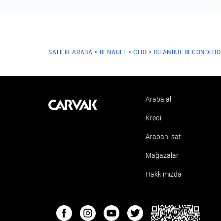
SATILIK ARABA
RENAULT
CLIO
ISFANBUL RECONDITI
Araba al
Kavak
Kredi
Arabanı sat
Mağazalar
Hakkımızda
ETBIS
Facebook
Instagram
Youtube
Twitter