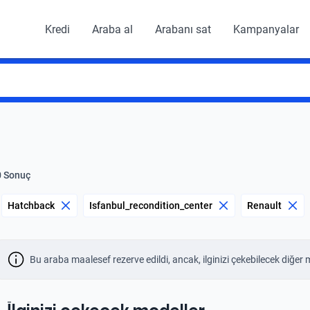
Kredi
Araba al
Arabanı sat
Kampanyalar
0 Sonuç
Hatchback
Isfanbul_recondition_center
Renault
Bu araba maalesef rezerve edildi, ancak, ilginizi çekebilecek diğer 