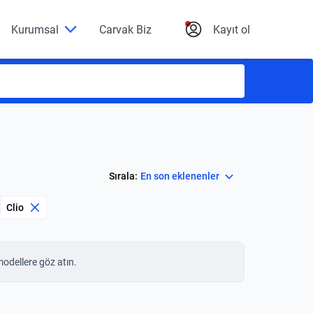
Kurumsal
Carvak Biz
Kayıt ol
Select
Sırala:
En son eklenenler
Clio
modellere göz atın.