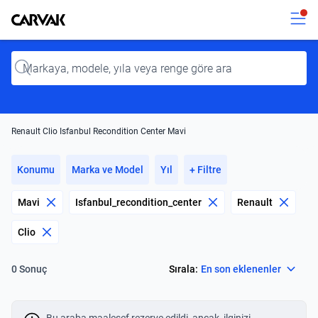
Kavak
Kavak
Input
Renault Clio Isfanbul Recondition Center Mavi
Konumu
Marka ve Model
Yıl
+ Filtre
Mavi
Isfanbul_recondition_center
Renault
Clio
Select
Sırala:
En son eklenenler
0 Sonuç
Bu araba maalesef rezerve edildi, ancak, ilginizi