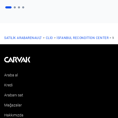
SATILIK ARABA
RENAULT
CLIO
ISFANBUL RECONDITION CENTER
MAVI
Kavak
Araba al
Kredi
Arabanı sat
Mağazalar
Hakkımızda