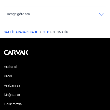
Renge göre ara
SATILIK ARABA
RENAULT
CLIO
OTOMATIK
Kavak
Araba al
Kredi
Arabanı sat
Mağazalar
Hakkımızda