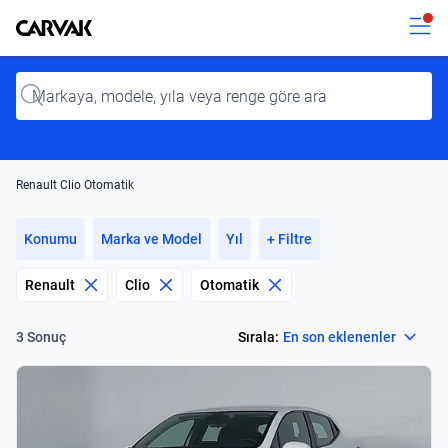
Kavak
Kavak
Input
Renault Clio Otomatik
Konumu
Marka ve Model
Yıl
+ Filtre
Renault
Clio
Otomatik
Select
Sırala:
En son eklenenler
3 Sonuç