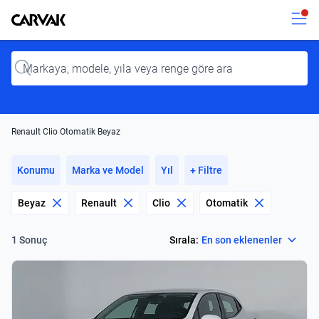
Kavak
Kavak
Input
Renault Clio Otomatik Beyaz
Konumu
Marka ve Model
Yıl
+ Filtre
Beyaz
Renault
Clio
Otomatik
Select
Sırala:
En son eklenenler
1 Sonuç