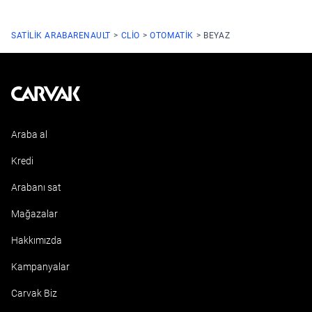
SATILIK ARABA
RENAULT
CLIO
OTOMATIK
BEYAZ
Kavak
Araba al
Kredi
Arabanı sat
Mağazalar
Hakkımızda
Kampanyalar
Carvak Biz