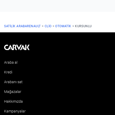
SATILIK ARABA
RENAULT
CLIO
OTOMATIK
KURSUNLU
Kavak
Araba al
Kredi
Arabanı sat
Mağazalar
Hakkımızda
Kampanyalar