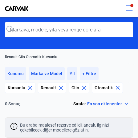
Kavak
Kavak
Input
Renault Clio Otomatik Kursunlu
Konumu
Marka ve Model
Yıl
+ Filtre
Kursunlu
Renault
Clio
Otomatik
Select
Sırala:
En son eklenenler
0 Sonuç
Bu araba maalesef rezerve edildi, ancak, ilginizi
çekebilecek diğer modellere göz atın.