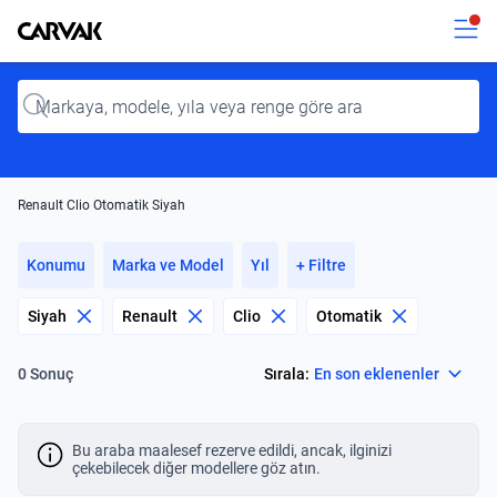
Kavak
Kavak
Input
Renault Clio Otomatik Siyah
Konumu
Marka ve Model
Yıl
+ Filtre
Siyah
Renault
Clio
Otomatik
Select
Sırala:
En son eklenenler
0 Sonuç
Bu araba maalesef rezerve edildi, ancak, ilginizi
çekebilecek diğer modellere göz atın.