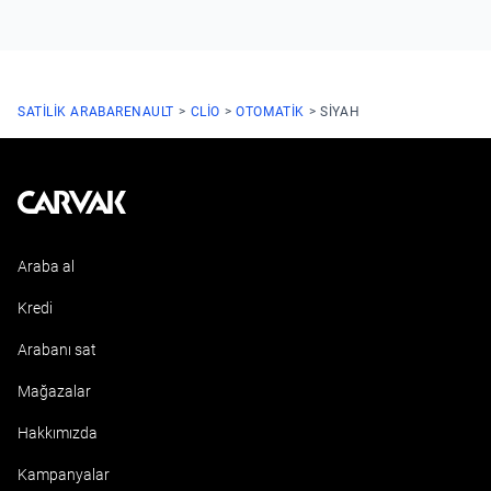
SATILIK ARABA
RENAULT
CLIO
OTOMATIK
SIYAH
Kavak
Araba al
Kredi
Arabanı sat
Mağazalar
Hakkımızda
Kampanyalar