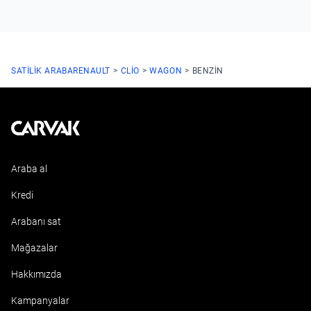
SATILIK ARABA
RENAULT
CLIO
WAGON
BENZIN
Kavak
Araba al
Kredi
Arabanı sat
Mağazalar
Hakkımızda
Kampanyalar