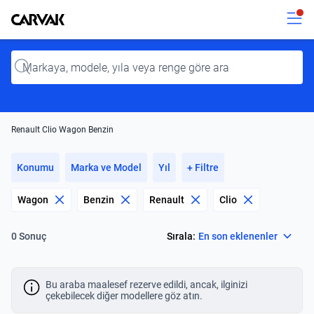
Kavak
Kavak
Input
Renault Clio Wagon Benzin
Konumu
Marka ve Model
Yıl
+ Filtre
Wagon
Benzin
Renault
Clio
Select
Sırala:
En son eklenenler
0 Sonuç
Bu araba maalesef rezerve edildi, ancak, ilginizi
çekebilecek diğer modellere göz atın.