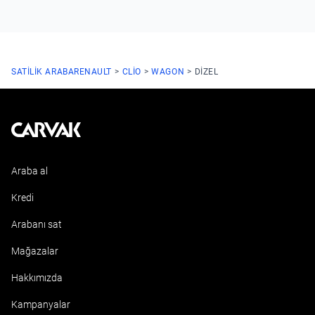
SATILIK ARABA
RENAULT
CLIO
WAGON
DIZEL
Kavak
Araba al
Kredi
Arabanı sat
Mağazalar
Hakkımızda
Kampanyalar