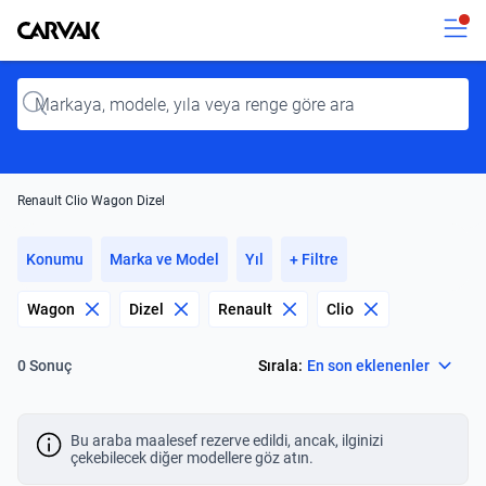
Kavak
Kavak
Input
Renault Clio Wagon Dizel
Konumu
Marka ve Model
Yıl
+ Filtre
Wagon
Dizel
Renault
Clio
Select
Sırala:
En son eklenenler
0 Sonuç
Bu araba maalesef rezerve edildi, ancak, ilginizi
çekebilecek diğer modellere göz atın.