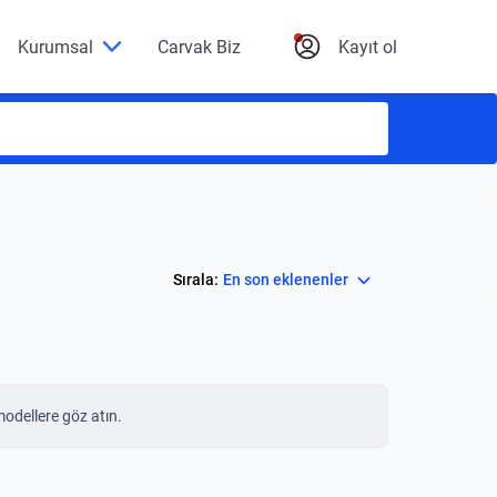
Kurumsal
Carvak Biz
Kayıt ol
Select
Sırala:
En son eklenenler
modellere göz atın.