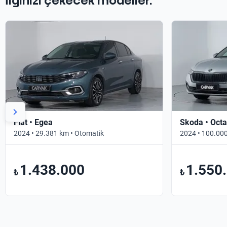
İlginizi çekecek modeller.
Fiat • Egea
Skoda • Octa
2024 • 29.381 km • Otomatik
2024 • 100.000
1.438.000
1.550
₺
₺