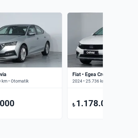
via
Fiat • Egea Cross
 km • Otomatik
2024 • 25.736 km • Manuel
.000
1.178.000
₺