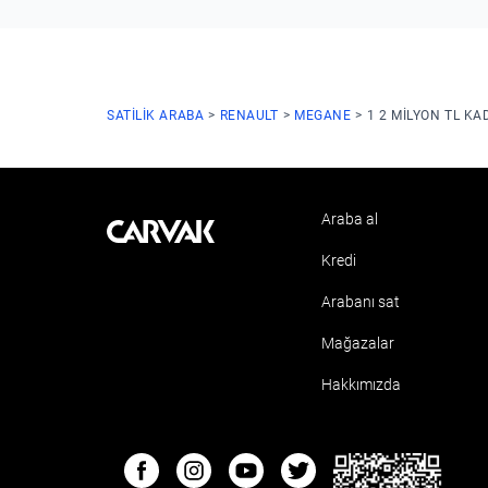
SATILIK ARABA
RENAULT
MEGANE
1 2 MILYON TL KA
Araba al
Kavak
Kredi
Arabanı sat
Mağazalar
Hakkımızda
ETBIS
Facebook
Instagram
Youtube
Twitter