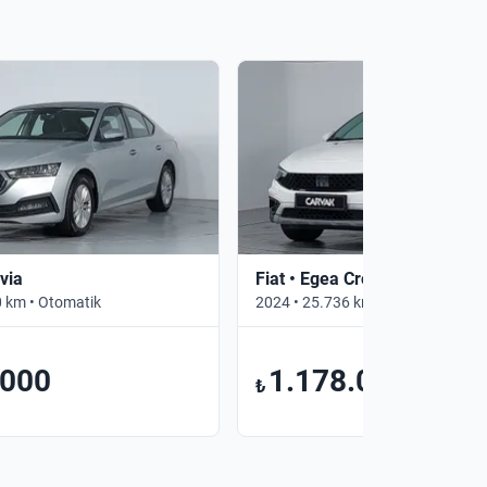
via
Fiat • Egea Cross
 km • Otomatik
2024 • 25.736 km • Manuel
.000
1.178.000
₺