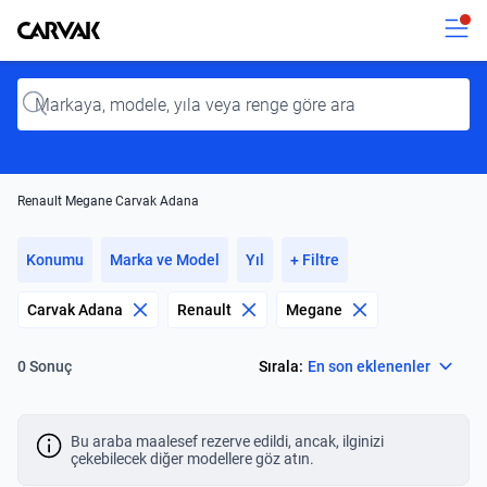
Kavak
Kavak
Input
Renault Megane Carvak Adana
Konumu
Marka ve Model
Yıl
+ Filtre
Carvak Adana
Renault
Megane
Select
Sırala:
En son eklenenler
0 Sonuç
Bu araba maalesef rezerve edildi, ancak, ilginizi
çekebilecek diğer modellere göz atın.