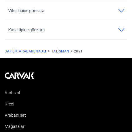
Vites tipine göre ara
Kasa tipine göre ara
SATILIK ARABA
RENAULT
TALISMAN
2021
Kavak
Araba al
Kredi
Arabanı sat
Mağazalar