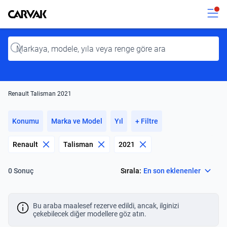
Kavak
Kavak
Input
Renault Talisman 2021
Konumu
Marka ve Model
Yıl
+ Filtre
Renault
Talisman
2021
Select
Sırala:
En son eklenenler
0 Sonuç
Bu araba maalesef rezerve edildi, ancak, ilginizi
çekebilecek diğer modellere göz atın.