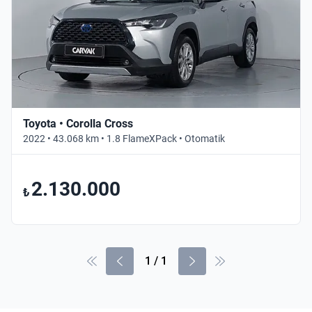
Toyota • Corolla Cross
2022 • 43.068 km • 1.8 FlameXPack • Otomatik
2.130.000
₺
1
/
1