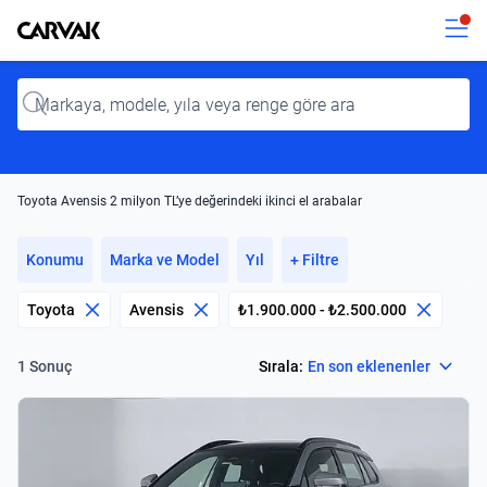
Kavak
Kavak
Input
Toyota Avensis 2 milyon TL’ye değerindeki ikinci el arabalar
Konumu
Marka ve Model
Yıl
+ Filtre
Toyota
Avensis
₺1.900.000 - ₺2.500.000
Select
Sırala:
En son eklenenler
1 Sonuç