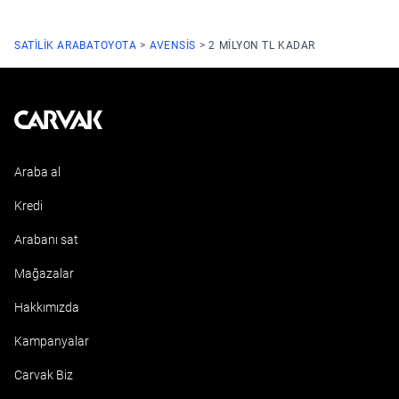
SATILIK ARABA
TOYOTA
AVENSIS
2 MILYON TL KADAR
Kavak
Araba al
Kredi
Arabanı sat
Mağazalar
Hakkımızda
Kampanyalar
Carvak Biz