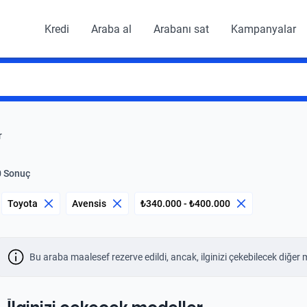
Kredi
Araba al
Arabanı sat
Kampanyalar
r
0 Sonuç
Toyota
Avensis
₺340.000 - ₺400.000
Bu araba maalesef rezerve edildi, ancak, ilginizi çekebilecek diğer 