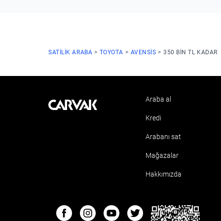
SATILIK ARABA
TOYOTA
AVENSIS
350 BIN TL KADAR
Araba al
Kavak
Kredi
Arabanı sat
Mağazalar
Hakkımızda
ETBIS
Facebook
Instagram
Youtube
Twitter