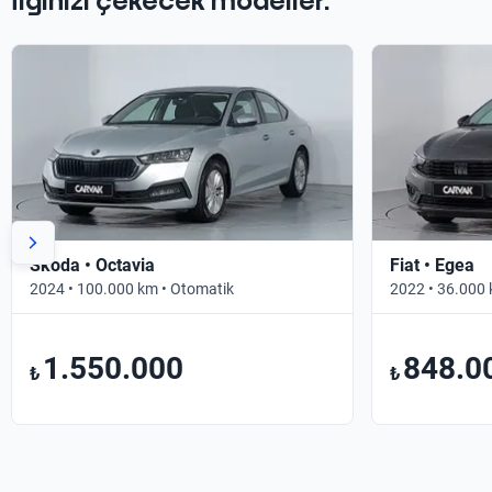
İlginizi çekecek modeller.
Skoda • Octavia
Fiat • Egea
2024 • 100.000 km • Otomatik
2022 • 36.000 
1.550.000
848.0
₺
₺