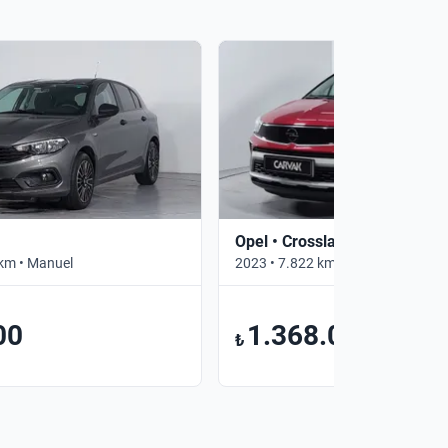
Opel • Crossland
km • Manuel
2023 • 7.822 km • Otomatik
00
1.368.000
₺