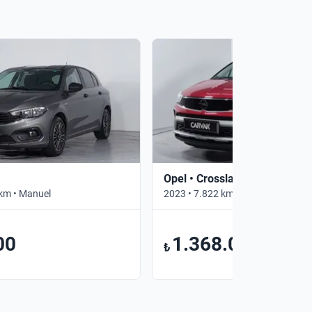
Opel • Crossland
km • Manuel
2023 • 7.822 km • Otomatik
00
1.368.000
₺