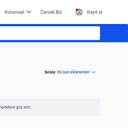
Kurumsal
Carvak Biz
Kayıt ol
Select
Sırala:
En son eklenenler
modellere göz atın.