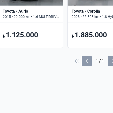
Toyota • Auris
Toyota • Corolla
2015 • 99.000 km • 1.6 MULTIDRIVE S ADVANCE SKYPACK • Otomatik
1.125.000
1.885.000
₺
₺
1
/
1