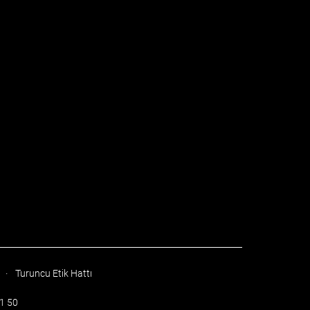
·
Turuncu Etik Hattı
51 50