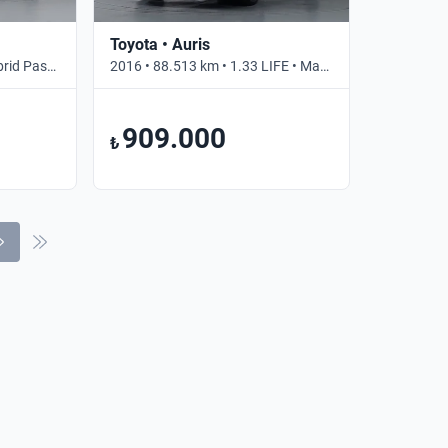
Toyota • Auris
2023 • 55.303 km • 1.8 Hybrid Passion XPack Hatchback 140 • Otomatik
2016 • 88.513 km • 1.33 LIFE • Manuel
909.000
₺