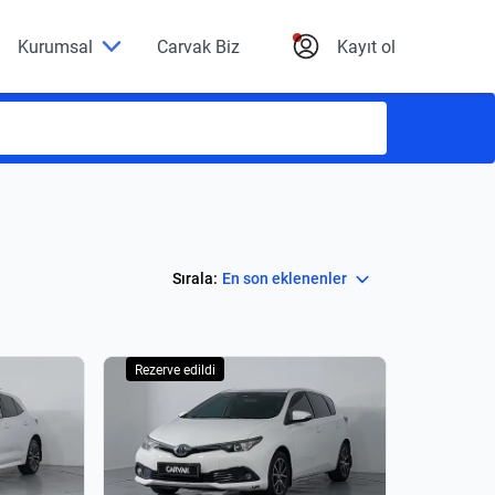
Kurumsal
Carvak Biz
Kayıt ol
Select
Sırala:
En son eklenenler
Rezerve edildi