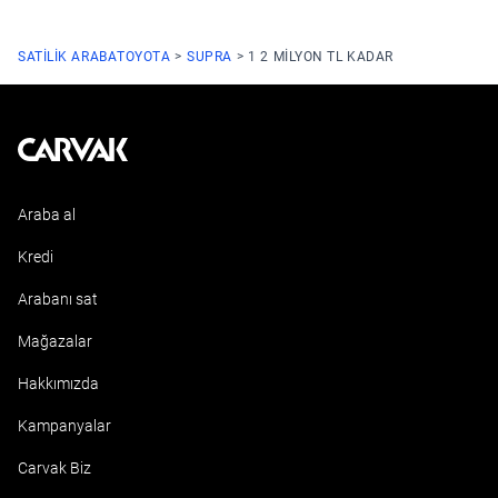
SATILIK ARABA
TOYOTA
SUPRA
1 2 MILYON TL KADAR
Kavak
Araba al
Kredi
Arabanı sat
Mağazalar
Hakkımızda
Kampanyalar
Carvak Biz