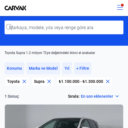
Kavak
Kavak
Input
Toyota Supra 1.2 milyon TL’ye değerindeki ikinci el arabalar
Konumu
Marka ve Model
Yıl
+ Filtre
Toyota
Supra
₺1.100.000 - ₺1.300.000
Select
Sırala:
En son eklenenler
1 Sonuç