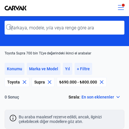
Kavak
Kavak
Input
Toyota Supra 700 bin TL'ye değerindeki ikinci el arabalar
Konumu
Marka ve Model
Yıl
+ Filtre
Toyota
Supra
₺690.000 - ₺800.000
Select
Sırala:
En son eklenenler
0 Sonuç
Bu araba maalesef rezerve edildi, ancak, ilginizi
çekebilecek diğer modellere göz atın.