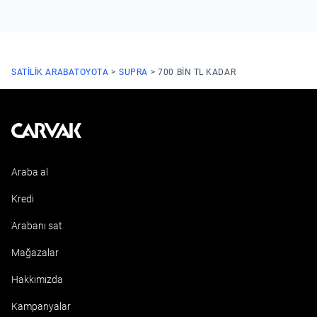
SATILIK ARABA
TOYOTA
SUPRA
700 BIN TL KADAR
Kavak
Araba al
Kredi
Arabanı sat
Mağazalar
Hakkımızda
Kampanyalar