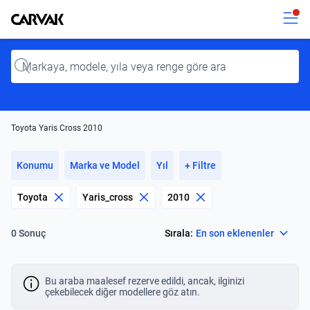
Kavak
Kavak
Input
Toyota Yaris Cross 2010
Konumu
Marka ve Model
Yıl
+ Filtre
Toyota
Yaris_cross
2010
Select
Sırala:
En son eklenenler
0 Sonuç
Bu araba maalesef rezerve edildi, ancak, ilginizi
çekebilecek diğer modellere göz atın.