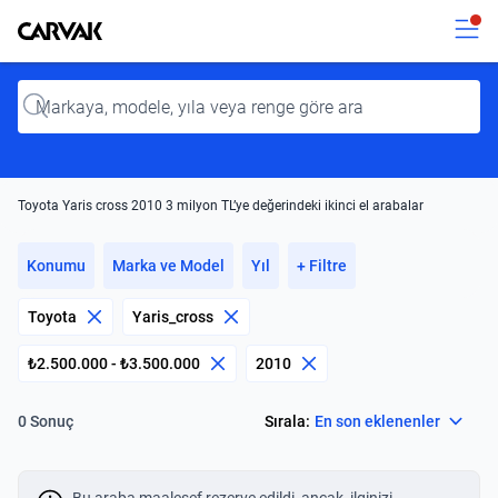
Kavak
Kavak
Input
Toyota Yaris cross 2010 3 milyon TL’ye değerindeki ikinci el arabalar
Konumu
Marka ve Model
Yıl
+ Filtre
Toyota
Yaris_cross
₺2.500.000 - ₺3.500.000
2010
Select
Sırala:
En son eklenenler
0 Sonuç
Bu araba maalesef rezerve edildi, ancak, ilginizi