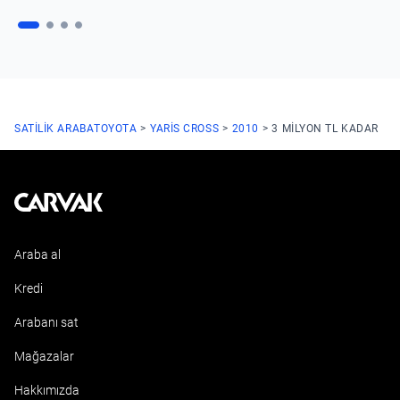
SATILIK ARABA
TOYOTA
YARIS CROSS
2010
3 MILYON TL KADAR
Kavak
Araba al
Kredi
Arabanı sat
Mağazalar
Hakkımızda