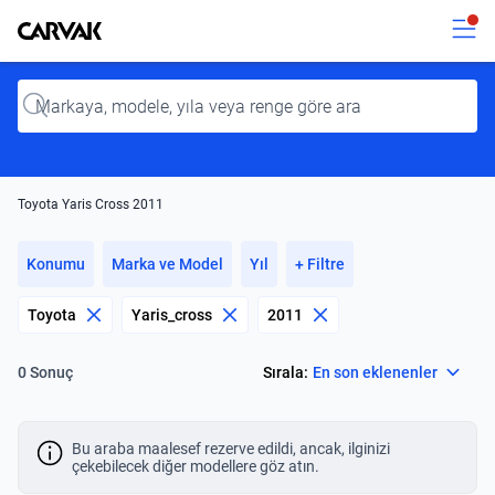
Kavak
Kavak
Input
Toyota Yaris Cross 2011
Konumu
Marka ve Model
Yıl
+ Filtre
Toyota
Yaris_cross
2011
Select
Sırala:
En son eklenenler
0 Sonuç
Bu araba maalesef rezerve edildi, ancak, ilginizi
çekebilecek diğer modellere göz atın.