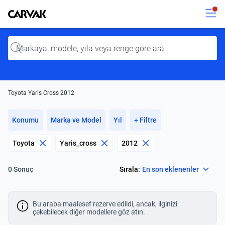
Kavak
Kavak
Input
Toyota Yaris Cross 2012
Konumu
Marka ve Model
Yıl
+ Filtre
Toyota
Yaris_cross
2012
Select
Sırala:
En son eklenenler
0 Sonuç
Bu araba maalesef rezerve edildi, ancak, ilginizi
çekebilecek diğer modellere göz atın.