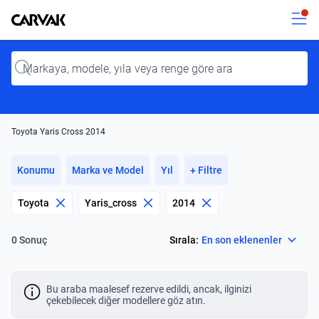
Kavak
Kavak
Input
Toyota Yaris Cross 2014
Konumu
Marka ve Model
Yıl
+ Filtre
Toyota
Yaris_cross
2014
Select
Sırala:
En son eklenenler
0 Sonuç
Bu araba maalesef rezerve edildi, ancak, ilginizi
çekebilecek diğer modellere göz atın.