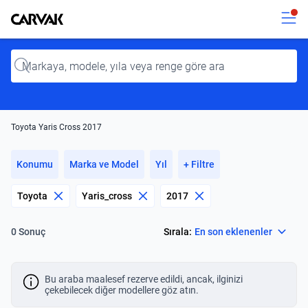
Kavak
Kavak
Input
Toyota Yaris Cross 2017
Konumu
Marka ve Model
Yıl
+ Filtre
Toyota
Yaris_cross
2017
Select
Sırala:
En son eklenenler
0 Sonuç
Bu araba maalesef rezerve edildi, ancak, ilginizi
çekebilecek diğer modellere göz atın.