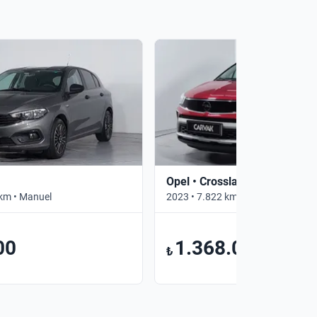
Opel • Crossland
km • Manuel
2023 • 7.822 km • Otomatik
00
1.368.000
₺