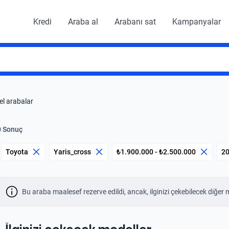
Kredi
Araba al
Arabanı sat
Kampanyalar
el arabalar
0 Sonuç
Toyota
Yaris_cross
₺1.900.000 - ₺2.500.000
2
Bu araba maalesef rezerve edildi, ancak, ilginizi çekebilecek diğer 