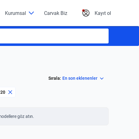
Kurumsal
Carvak Biz
Kayıt ol
Select
Sırala:
En son eklenenler
020
modellere göz atın.