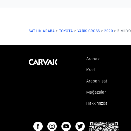
SATILIK ARABA
TOYOTA
YARIS CROSS
2020
2 MILY
Araba al
Kavak
Kredi
Arabanı sat
Mağazalar
Hakkımızda
ETBIS
Facebook
Instagram
Youtube
Twitter