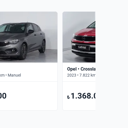
Opel • Crossland
km • Manuel
2023 • 7.822 km • Otomatik
00
1.368.000
₺