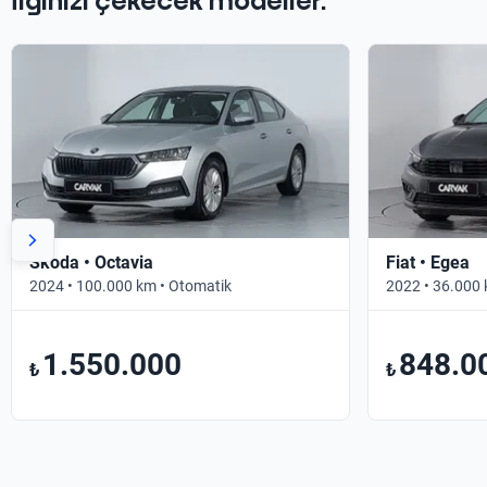
İlginizi çekecek modeller.
Skoda • Octavia
Fiat • Egea
2024 • 100.000 km • Otomatik
2022 • 36.000 
1.550.000
848.0
₺
₺