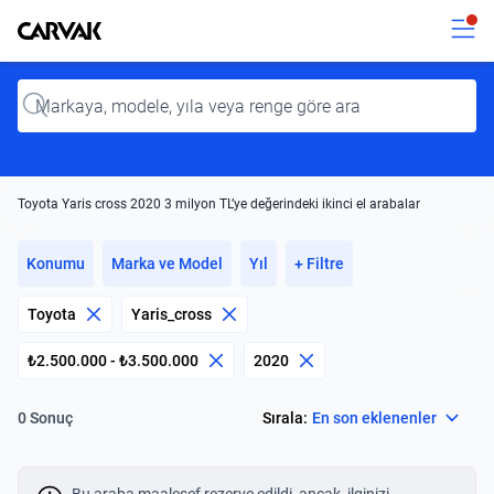
Kavak
Kavak
Input
Toyota Yaris cross 2020 3 milyon TL’ye değerindeki ikinci el arabalar
Konumu
Marka ve Model
Yıl
+ Filtre
Toyota
Yaris_cross
₺2.500.000 - ₺3.500.000
2020
Select
Sırala:
En son eklenenler
0 Sonuç
Bu araba maalesef rezerve edildi, ancak, ilginizi