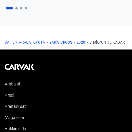
SATILIK ARABA
TOYOTA
YARIS CROSS
2020
3 MILYON TL KADAR
Kavak
Araba al
Kredi
Arabanı sat
Mağazalar
Hakkımızda