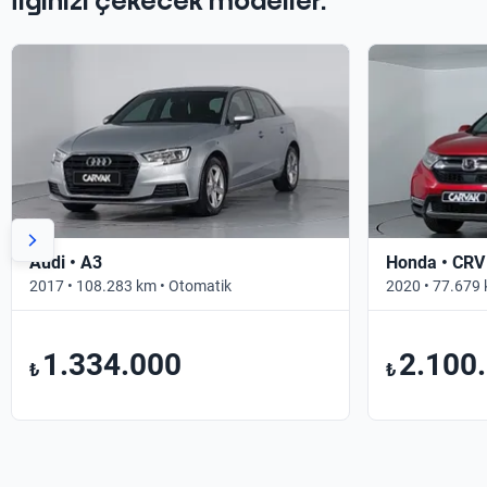
İlginizi çekecek modeller.
Audi • A3
Honda • CRV
2017 • 108.283 km • Otomatik
2020 • 77.679 
1.334.000
2.100
₺
₺