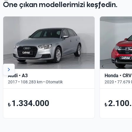
Öne çıkan modellerimizi keşfedin.
Audi • A3
Honda • CRV
2017 • 108.283 km • Otomatik
2020 • 77.679 
1.334.000
2.100
₺
₺