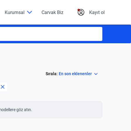
Kurumsal
Carvak Biz
Kayıt ol
Select
Sırala:
En son eklenenler
modellere göz atın.