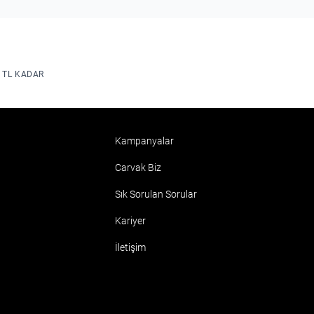
N TL KADAR
Kampanyalar
Carvak Biz
Sık Sorulan Sorular
Kariyer
İletişim