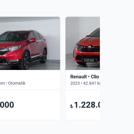
Renault • Clio
km • Otomatik
2023 • 42.841 km • Otomatik
.000
1.228.000
₺