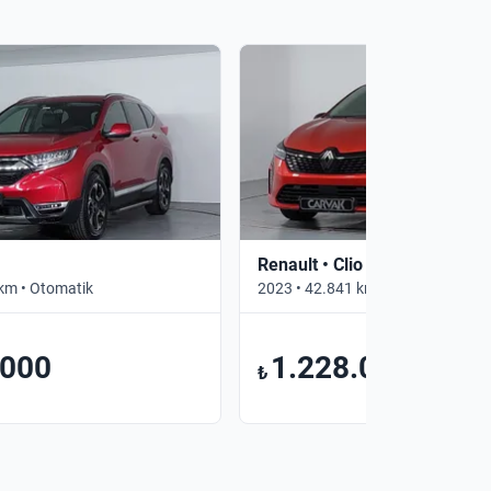
Renault • Clio
km • Otomatik
2023 • 42.841 km • Otomatik
.000
1.228.000
₺