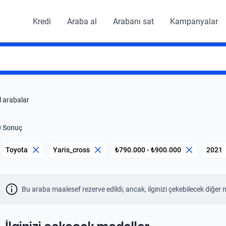
Kredi
Araba al
Arabanı sat
Kampanyalar
l arabalar
0 Sonuç
Toyota
Yaris_cross
₺790.000 - ₺900.000
2021
Bu araba maalesef rezerve edildi, ancak, ilginizi çekebilecek diğer 