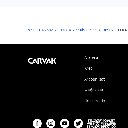
SATILIK ARABA
TOYOTA
YARIS CROSS
2021
800 BI
Araba al
Kavak
Kredi
Arabanı sat
Mağazalar
Hakkımızda
ETBIS
Facebook
Instagram
Youtube
Twitter