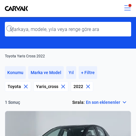
Kavak
Kavak
Input
Toyota Yaris Cross 2022
Konumu
Marka ve Model
Yıl
+ Filtre
Toyota
Yaris_cross
2022
Select
Sırala:
En son eklenenler
1 Sonuç