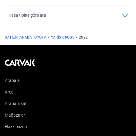
Kasa tipine göre ara
SATILIK ARABA
TOYOTA
YARIS CROSS
2022
Kavak
Araba al
Kredi
Arabanı sat
Mağazalar
Hakkımızda