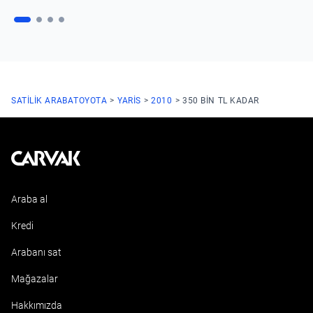
SATILIK ARABA
TOYOTA
YARIS
2010
350 BIN TL KADAR
Kavak
Araba al
Kredi
Arabanı sat
Mağazalar
Hakkımızda