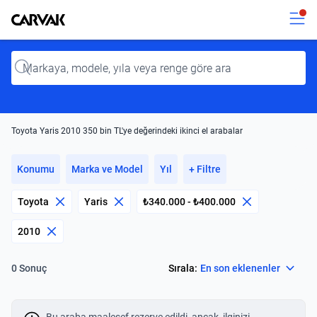
Kavak
Kavak
Input
Toyota Yaris 2010 350 bin TL'ye değerindeki ikinci el arabalar
Konumu
Marka ve Model
Yıl
+ Filtre
Toyota
Yaris
₺340.000 - ₺400.000
2010
Select
Sırala:
En son eklenenler
0 Sonuç
Bu araba maalesef rezerve edildi, ancak, ilginizi