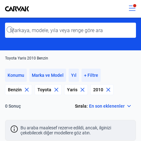
Kavak
Kavak
Input
Toyota Yaris 2010 Benzin
Konumu
Marka ve Model
Yıl
+ Filtre
Benzin
Toyota
Yaris
2010
Select
Sırala:
En son eklenenler
0 Sonuç
Bu araba maalesef rezerve edildi, ancak, ilginizi
çekebilecek diğer modellere göz atın.