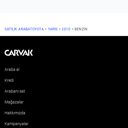
SATILIK ARABA
TOYOTA
YARIS
2010
BENZIN
Kavak
Araba al
Kredi
Arabanı sat
Mağazalar
Hakkımızda
Kampanyalar