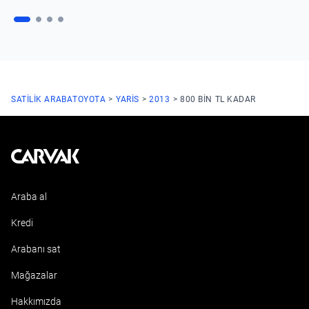
SATILIK ARABA
TOYOTA
YARIS
2013
800 BIN TL KADAR
Kavak
Araba al
Kredi
Arabanı sat
Mağazalar
Hakkımızda