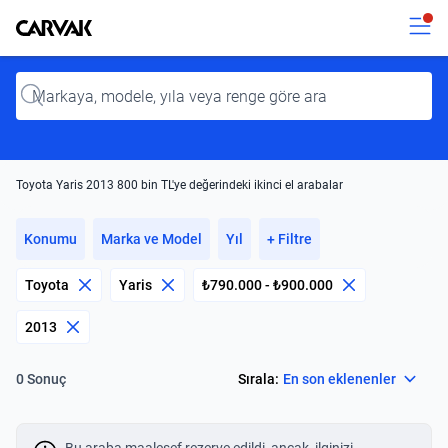
Kavak
Kavak
Input
Toyota Yaris 2013 800 bin TL'ye değerindeki ikinci el arabalar
Konumu
Marka ve Model
Yıl
+ Filtre
Toyota
Yaris
₺790.000 - ₺900.000
2013
Select
Sırala:
En son eklenenler
0 Sonuç
Bu araba maalesef rezerve edildi, ancak, ilginizi