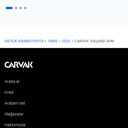
SATILIK ARABA
TOYOTA
YARIS
2020
CARVAK VIALAND AVM
Kavak
Araba al
Kredi
Arabanı sat
Mağazalar
Hakkımızda