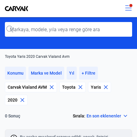
Kavak
Kavak
Input
Toyota Yaris 2020 Carvak Vialand Avm
Konumu
Marka ve Model
Yıl
+ Filtre
Carvak Vialand AVM
Toyota
Yaris
2020
Select
Sırala:
En son eklenenler
0 Sonuç
Bu araba maalesef rezerve edildi, ancak, ilginizi