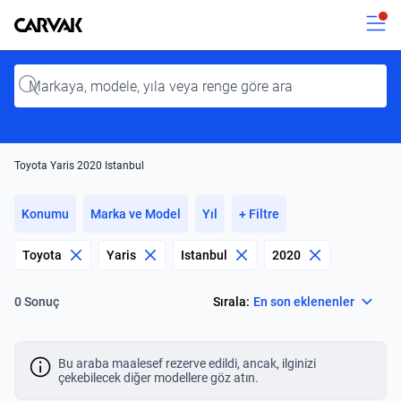
Kavak
Kavak
Input
Toyota Yaris 2020 Istanbul
Konumu
Marka ve Model
Yıl
+ Filtre
Toyota
Yaris
Istanbul
2020
Select
Sırala:
En son eklenenler
0 Sonuç
Bu araba maalesef rezerve edildi, ancak, ilginizi
çekebilecek diğer modellere göz atın.