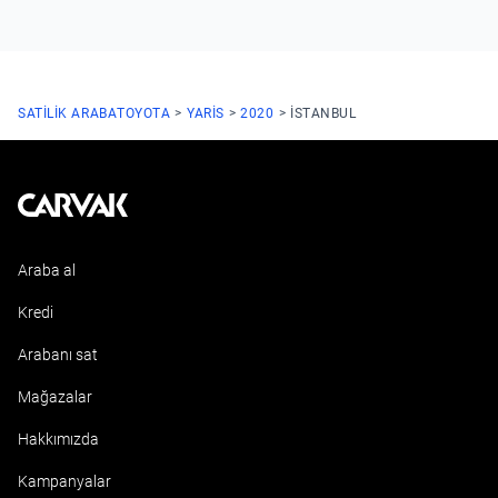
SATILIK ARABA
TOYOTA
YARIS
2020
ISTANBUL
Kavak
Araba al
Kredi
Arabanı sat
Mağazalar
Hakkımızda
Kampanyalar