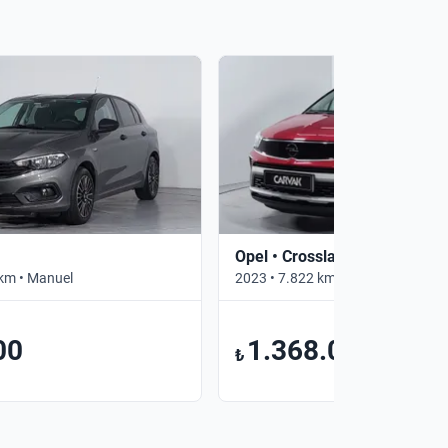
Opel • Crossland
km • Manuel
2023 • 7.822 km • Otomatik
00
1.368.000
₺