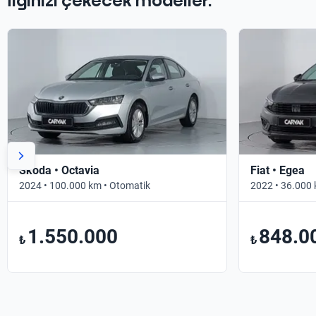
İlginizi çekecek modeller.
Skoda • Octavia
Fiat • Egea
2024 • 100.000 km • Otomatik
2022 • 36.000 
1.550.000
848.0
₺
₺