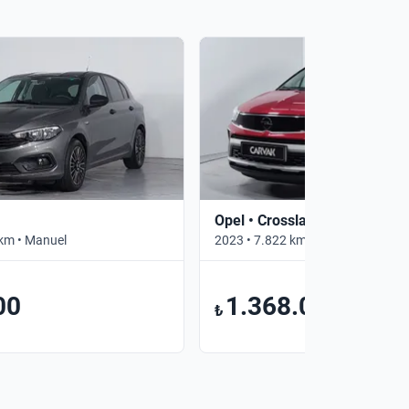
Opel • Crossland
km • Manuel
2023 • 7.822 km • Otomatik
00
1.368.000
₺