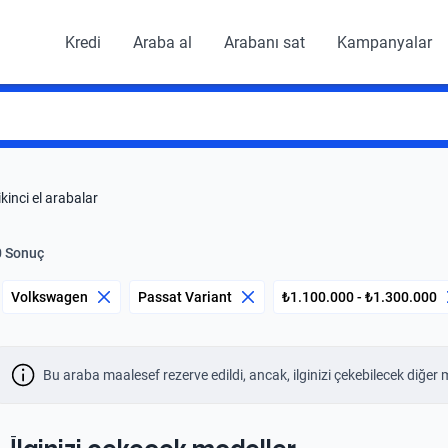
Kredi
Araba al
Arabanı sat
Kampanyalar
inci el arabalar
0 Sonuç
Volkswagen
Passat Variant
₺1.100.000 - ₺1.300.000
Bu araba maalesef rezerve edildi, ancak, ilginizi çekebilecek diğer 