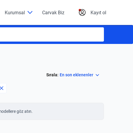
Kurumsal
Carvak Biz
Kayıt ol
Select
Sırala:
En son eklenenler
modellere göz atın.