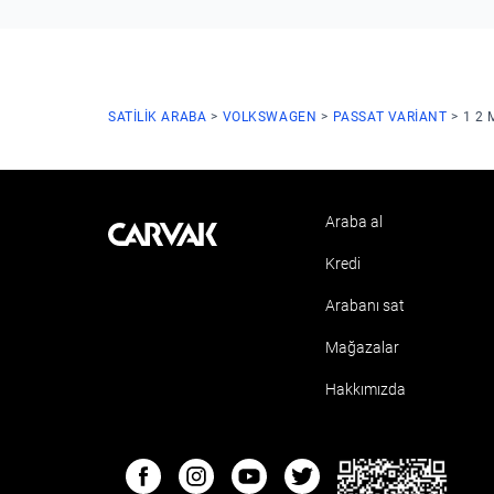
SATILIK ARABA
VOLKSWAGEN
PASSAT VARIANT
1 2 
Araba al
Kavak
Kredi
Arabanı sat
Mağazalar
Hakkımızda
ETBIS
Facebook
Instagram
Youtube
Twitter