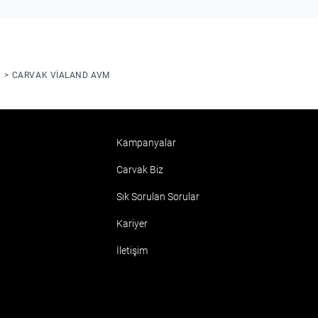
1
CARVAK VIALAND AVM
Kampanyalar
Carvak Biz
Sık Sorulan Sorular
Kariyer
İletişim