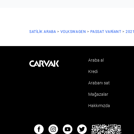
SATILIK ARABA
VOLKSWAGEN
PASSAT VARIANT
202
Araba al
Kavak
Kredi
Arabanı sat
Mağazalar
Hakkımızda
ETBIS
Facebook
Instagram
Youtube
Twitter