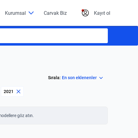
Kurumsal
Carvak Biz
Kayıt ol
Select
Sırala:
En son eklenenler
2021
modellere göz atın.