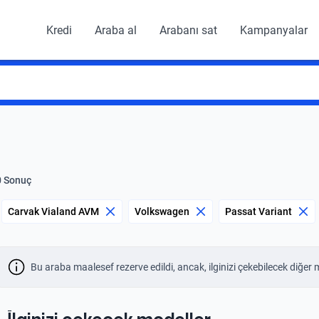
Kredi
Araba al
Arabanı sat
Kampanyalar
0 Sonuç
Carvak Vialand AVM
Volkswagen
Passat Variant
Bu araba maalesef rezerve edildi, ancak, ilginizi çekebilecek diğer 