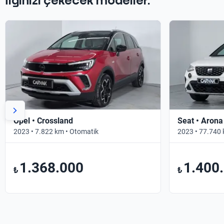
İlginizi çekecek modeller.
Opel • Crossland
Seat • Arona
2023 • 7.822 km • Otomatik
2023 • 77.740 
1.368.000
1.400
₺
₺