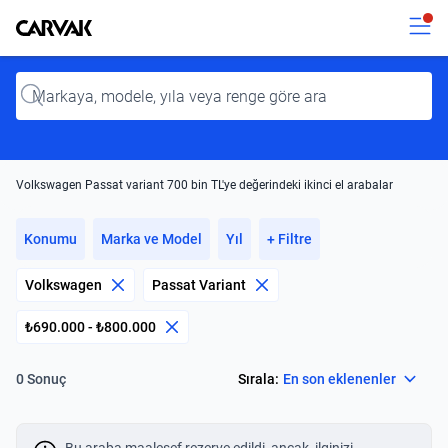
Kavak
Kavak
Input
Volkswagen Passat variant 700 bin TL'ye değerindeki ikinci el arabalar
Konumu
Marka ve Model
Yıl
+ Filtre
Volkswagen
Passat Variant
₺690.000 - ₺800.000
Select
Sırala:
En son eklenenler
0 Sonuç
Bu araba maalesef rezerve edildi, ancak, ilginizi