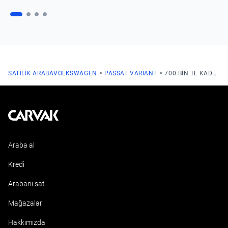
SATILIK ARABA
VOLKSWAGEN
PASSAT VARIANT
700 BIN TL KADAR
Kavak
Araba al
Kredi
Arabanı sat
Mağazalar
Hakkımızda