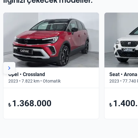
İlginizi çekecek modeller.
Opel • Crossland
Seat • Arona
2023 • 7.822 km • Otomatik
2023 • 77.740 
1.368.000
1.400
₺
₺