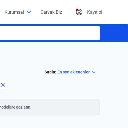
Kurumsal
Carvak Biz
Kayıt ol
Select
Sırala:
En son eklenenler
modellere göz atın.