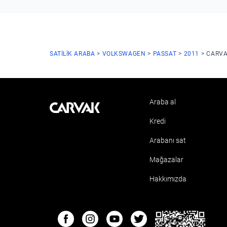
SATILIK ARABA
VOLKSWAGEN
PASSAT
2011
CARVA
Araba al
Kavak
Kredi
Arabanı sat
Mağazalar
Hakkımızda
ETBIS
Facebook
Instagram
Youtube
Twitter