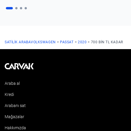
SATILIK ARABA
VOLKSWAGEN
PASSAT
2020
700 BIN TL KADAR
Kavak
Araba al
Kredi
Arabanı sat
Mağazalar
Hakkımızda