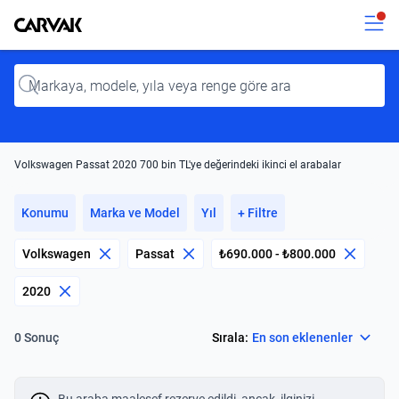
Kavak
Kavak
Input
Volkswagen Passat 2020 700 bin TL'ye değerindeki ikinci el arabalar
Konumu
Marka ve Model
Yıl
+ Filtre
Volkswagen
Passat
₺690.000 - ₺800.000
2020
Select
Sırala:
En son eklenenler
0 Sonuç
Bu araba maalesef rezerve edildi, ancak, ilginizi