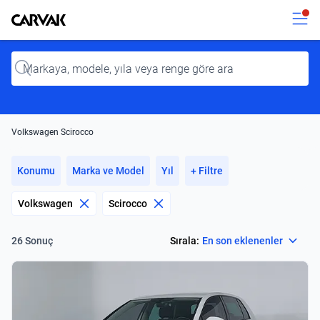
Kavak
Kavak
Input
Volkswagen Scirocco
Konumu
Marka ve Model
Yıl
+ Filtre
Volkswagen
Scirocco
Select
Sırala:
En son eklenenler
26 Sonuç